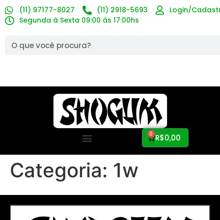
(11) 97177-8027
(11) 2918-5693
Login/Cadast
Segunda à Sexta 09:00 às 17:00hs
0
R$
0,00
Categoria:
1w