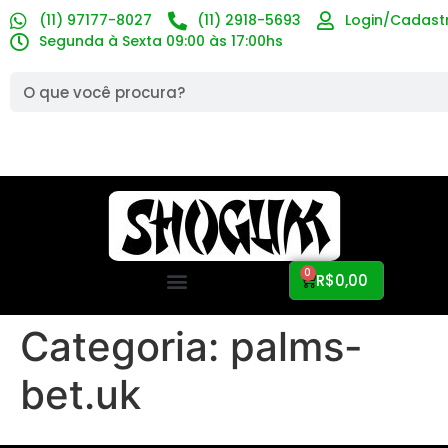
(11) 97177-8027
(11) 2918-5693
Login/Cadast
Segunda à Sexta 09:00 às 17:00hs
0
R$
0,00
Categoria:
palms-
bet.uk