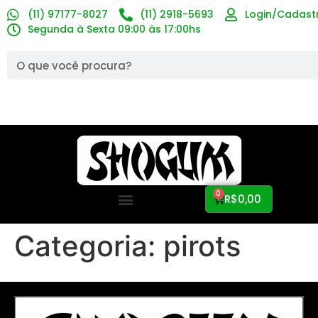
(11) 97177-8027
(11) 2918-5693
Login/Cadast
Segunda à Sexta 09:00 às 17:00hs
0
R$
0,00
Categoria:
pirots