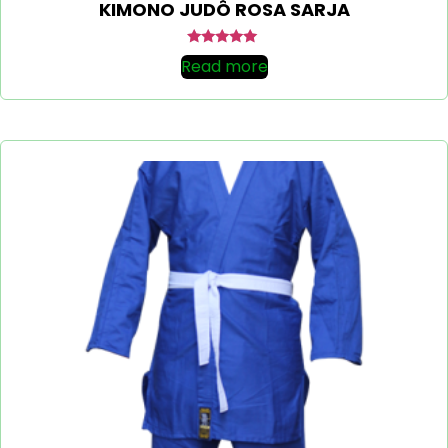
KIMONO JUDÔ ROSA SARJA
Rated
Read more
5.00
out of 5