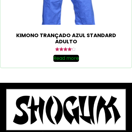
KIMONO TRANÇADO AZUL STANDARD
ADULTO
Rated
Read more
4.00
out of 5