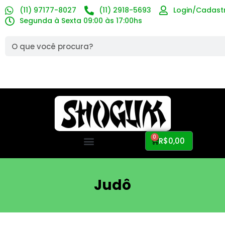
(11) 97177-8027
(11) 2918-5693
Login/Cadast
Segunda à Sexta 09:00 às 17:00hs
0
R$
0,00
Judô