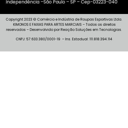
Independência –São Paulo – SP – Cep-03223-040
Copyright 2023 © Comércio e Indústria de Roupas Esportivas Ltda.
KIMONOS E FAIXAS PARA ARTES MARCIAIS – Todos os direitos
reservados – Desenvolvido por Reação Soluções em Tecnologias.
CNPJ: 57.633.380/0001-19 – I
ns
. Estadual: 111.818.394.114