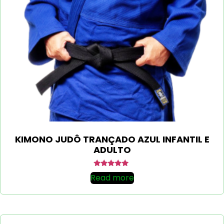
KIMONO JUDÔ TRANÇADO AZUL INFANTIL E
ADULTO
Rated
Read more
5.00
out of 5