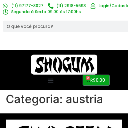
(11) 97177-8027
(11) 2918-5693
Login/Cadast
Segunda à Sexta 09:00 às 17:00hs
0
R$
0,00
Categoria:
austria