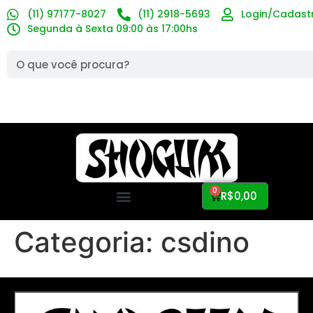
(11) 97177-8027
(11) 2918-5693
Login/Cadast
Segunda à Sexta 09:00 às 17:00hs
0
R$
0,00
Categoria:
csdino