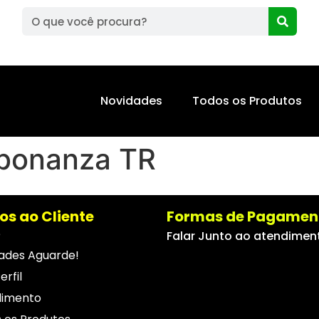
Novidades
Todos os Produtos
bonanza TR
os ao Cliente
Formas de Pagamen
e
Falar Junto ao atendimen
ades Aguarde!
erfil
dimento