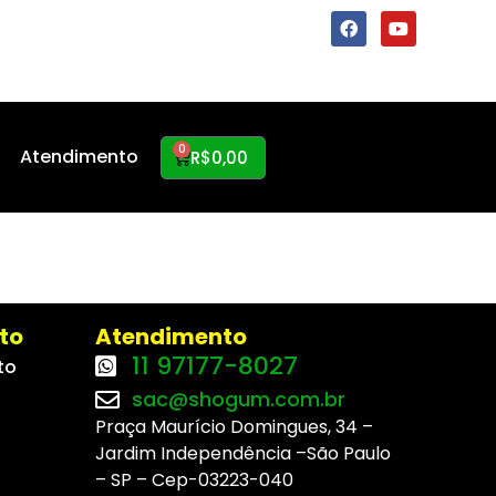
0
Atendimento
R$
0,00
to
Atendimento
11 97177-8027
to
sac@shogum.com.br
Praça Maurício Domingues, 34 –
Jardim Independência –São Paulo
– SP – Cep-03223-040