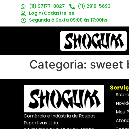
(11) 97177-8027
(11) 2918-5693
Login/Cadastre-se
Segunda à Sexta 09:00 às 17:00hs
Categoria:
sweet 
Serviç
Sobr
Novid
Meu P
Comércio e Indústria de Roupas
Aten
Esportivas Ltda.