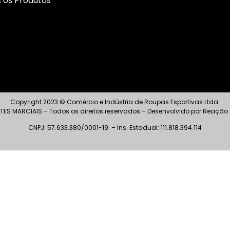
 os Produtos
Copyright 2023 © Comércio e Indústria de Roupas Esportivas Ltda.
TES MARCIAIS – Todos os direitos reservados – Desenvolvido por Reação
CNPJ: 57.633.380/0001-19 – I
ns
. Estadual: 111.818.394.114